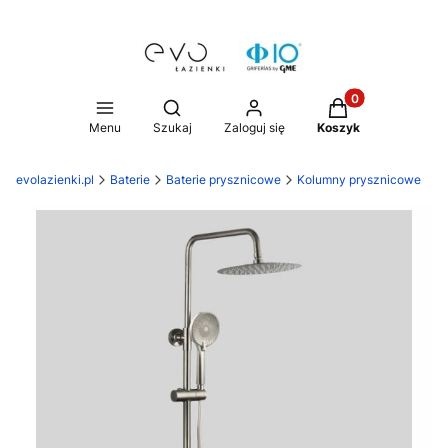
Produkty w koszy
Otwórz wyszukiwarkę
Menu
Szukaj
Zaloguj się
Koszyk
evolazienki.pl
Baterie
Baterie prysznicowe
Kolumny prysznicowe