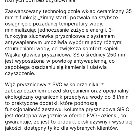
różnych potrzeb użytkownika.
Zaawansowany technologicznie wkład ceramiczny 35
mm z funkcją „zimny start” pozwala na szybsze
osiągnięcie pożądanej temperatury wody,
minimalizując jednocześnie zużycie energii. 3-
funkcyjna słuchawka prysznicowa z systemem
antywapiennym umożliwia wybór między różnymi
strumieniami wody, co zwiększa komfort kąpieli.
Wąska głowica prysznicowa SS o średnicy 250 mm
jest wyposażona w powłokę antywapienną, co
zapobiega osadzaniu się kamienia i ułatwia
czyszczenie.
Wąż prysznicowy z PVC w kolorze niklu z
zabezpieczeniem przed skręcaniem oraz opcjonalny
ekologiczny ogranicznik przepływu wody do 8 l/min
to praktyczne dodatki, które podnoszą
funkcjonalność zestawu. Kolumna prysznicowa SIRIO
jest dostępna wyłącznie w ofercie EVO Łazienki, co
gwarantuje, że jest to produkt ekskluzywny i wysokiej
jakości, dostępny tylko dla wybranych klientów.