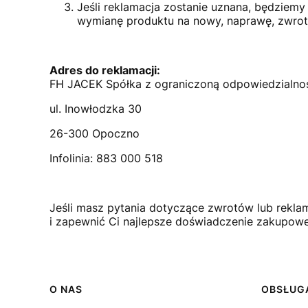
Jeśli reklamacja zostanie uznana, będziem
wymianę produktu na nowy, naprawę, zwrot 
Adres do reklamacji:
FH JACEK Spółka z ograniczoną odpowiedzialn
ul. Inowłodzka 30
26-300 Opoczno
Infolinia: 883 000 518
Jeśli masz pytania dotyczące zwrotów lub reklama
i zapewnić Ci najlepsze doświadczenie zakupowe
Linki w stopce
O NAS
OBSŁUGA