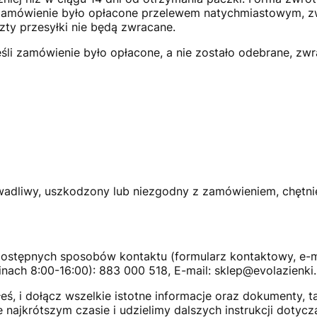
i zamówienie było opłacone przelewem natychmiastowym, 
ty przesyłki nie będą zwracane.
Jeśli zamówienie było opłacone, a nie zostało odebrane, 
ę wadliwy, uszkodzony lub niezgodny z zamówieniem, chętn
dostępnych sposobów kontaktu (formularz kontaktowy, e-mail
zinach 8:00-16:00): 883 000 518,
E-mail: sklep@evolazienki.
ś, i dołącz wszelkie istotne informacje oraz dokumenty, t
ajkrótszym czasie i udzielimy dalszych instrukcji dotycz