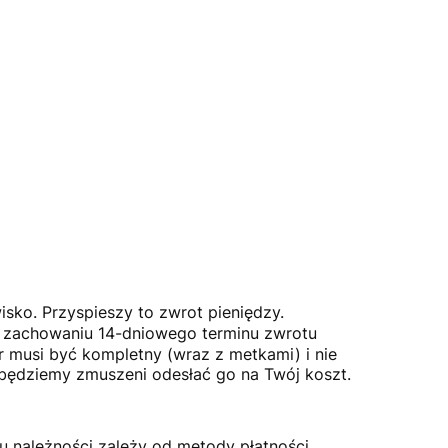
isko. Przyspieszy to zwrot pieniędzy.
O zachowaniu 14-dniowego terminu zwrotu
 musi być kompletny (wraz z metkami) i nie
 będziemy zmuszeni odesłać go na Twój koszt.
u należności zależy od metody płatności