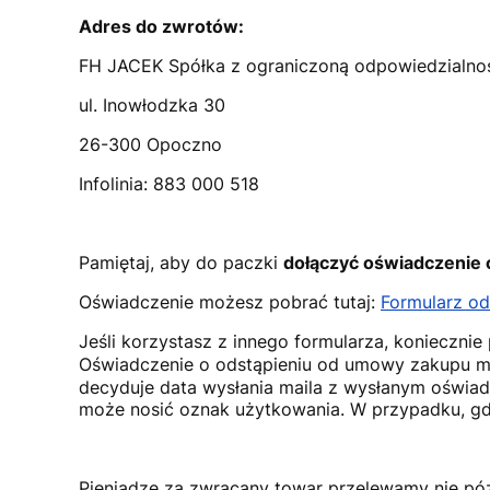
Adres do zwrotów:
FH JACEK Spółka z ograniczoną odpowiedzialn
ul. Inowłodzka 30
26-300 Opoczno
Infolinia: 883 000 518
Pamiętaj, aby do paczki
dołączyć oświadczenie 
Oświadczenie możesz pobrać tutaj:
Formularz o
Jeśli korzystasz z innego formularza, koniecznie
Oświadczenie o odstąpieniu od umowy zakupu mo
decyduje data wysłania maila z wysłanym oświad
może nosić oznak użytkowania. W przypadku, gdy
Pieniądze za zwracany towar przelewamy nie późn