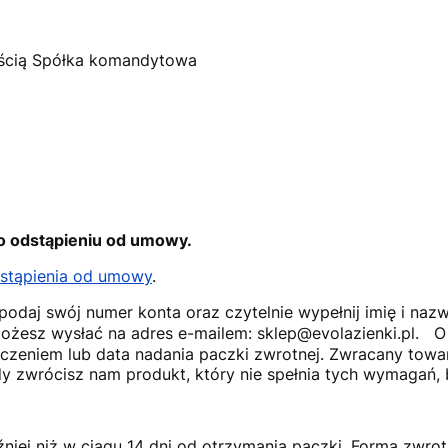
ością Spółka komandytowa
o odstąpieniu od umowy.
dstąpienia od umowy
.
 podaj swój numer konta oraz czytelnie wypełnij imię i nazw
żesz wysłać na adres e-mailem: sklep@evolazienki.pl. 
czeniem lub data nadania paczki zwrotnej. Zwracany towar
 zwrócisz nam produkt, który nie spełnia tych wymagań,
iej niż w ciągu 14 dni od otrzymania paczki. Forma zwrot