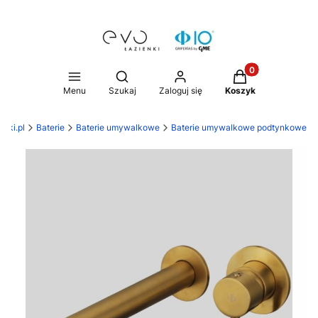
Produkty w koszy
Otwórz wyszukiwarkę
Menu
Szukaj
Zaloguj się
Koszyk
enki.pl
Baterie
Baterie umywalkowe
Baterie umywalkowe podtynkowe