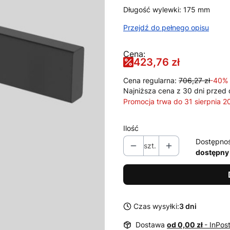
Długość wylewki: 175 mm
Przejdź do pełnego opisu
Cena:
423,76 zł
Cena regularna:
706,27 zł
-40%
Najniższa cena z 30 dni przed 
Promocja trwa do 31 sierpnia 2
Ilość
Dostępno
szt.
dostępny
Czas wysyłki:
3 dni
Dostawa
od 0,00 zł
- InPo