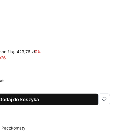
obniżką:
423,76 zł
0%
026
ść:
Dodaj do koszyka
st Paczkomaty