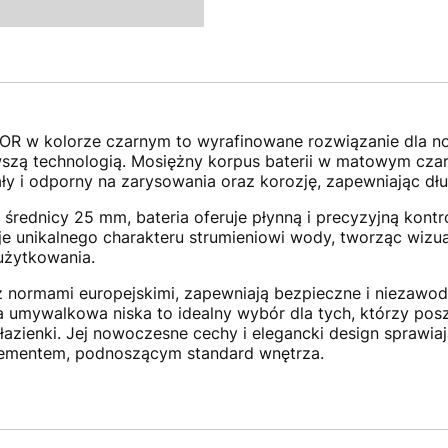
IOR w kolorze czarnym to wyrafinowane rozwiązanie dla n
wszą technologią. Mosiężny korpus baterii w matowym cza
ały i odporny na zarysowania oraz korozję, zapewniając dłu
rednicy 25 mm, bateria oferuje płynną i precyzyjną kontr
unikalnego charakteru strumieniowi wody, tworząc wizualni
użytkowania.
 normami europejskimi, zapewniają bezpieczne i niezawodne
ria umywalkowa niska to idealny wybór dla tych, którzy po
łazienki. Jej nowoczesne cechy i elegancki design sprawiają
elementem, podnoszącym standard wnętrza.