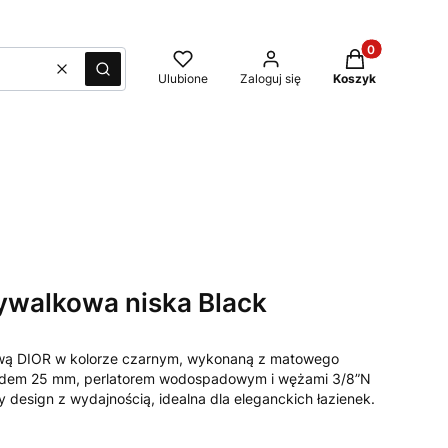
Produkty w kos
Wyczyść
Szukaj
Ulubione
Zaloguj się
Koszyk
ywalkowa niska Black
ową DIOR w kolorze czarnym, wykonaną z matowego
adem 25 mm, perlatorem wodospadowym i wężami 3/8”N
 design z wydajnością, idealna dla eleganckich łazienek.