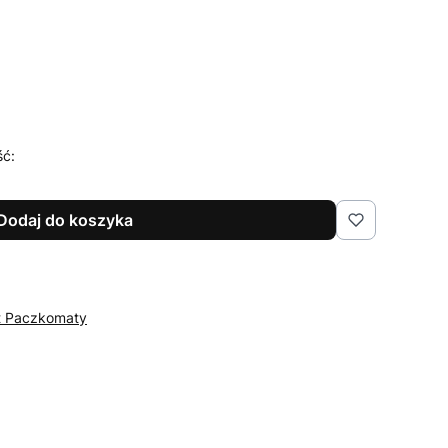
ść:
Dodaj do koszyka
st Paczkomaty