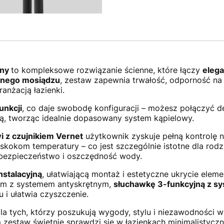
zny
to kompleksowe rozwiązanie ścienne, które łączy
elega
rnego mosiądzu
, zestaw zapewnia trwałość, odporność na 
anżacją łazienki.
unkcji
, co daje swobodę konfiguracji – możesz połączyć 
, tworząc idealnie dopasowany system kąpielowy.
 z czujnikiem Vernet
użytkownik zyskuje pełną kontrolę 
okom temperatury – co jest szczególnie istotne dla rodzi
 bezpieczeństwo i oszczędność wody.
nstalacyjną
, ułatwiającą montaż i estetyczne ukrycie ele
ym z systemem antyskrętnym,
s
łuchawkę 3-funkcyjną z 
 i ułatwia czyszczenie.
dla tych, którzy poszukują wygody, stylu i niezawodności 
estaw świetnie sprawdzi się w łazienkach minimalistyczny