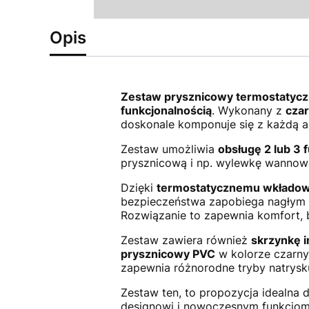
Opis
Zestaw prysznicowy termostatyc
funkcjonalnością
. Wykonany z
cza
doskonale komponuje się z każdą ar
Zestaw umożliwia
obsługę 2 lub 3 f
prysznicową i np. wylewkę wannową
Dzięki
termostatycznemu wkładowi
bezpieczeństwa zapobiega nagłym sk
Rozwiązanie to zapewnia komfort,
Zestaw zawiera również
s
krzynkę i
prysznicowy PVC
w kolorze czarn
zapewnia różnorodne tryby natrysku
Zestaw ten, to propozycja idealna 
designowi i nowoczesnym funkcjom z