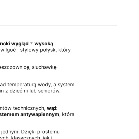
ncki wygląd
z
wysoką
wilgoć i stylowy połysk, który
deszczownicę, słuchawkę
nad temperaturą wody, a system
n z dziećmi lub seniorów.
mentów technicznych,
w
ąż
systemem antywapiennym
, która
w jednym. Dzięki prostemu
ch, klasycznych, jak i