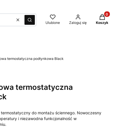
Produkty w kos
Wyczyść
Szukaj
Ulubione
Zaloguj się
Koszyk
cowa termostatyczna podtynkowa Black
cowa termostatyczna
ck
 termostatyczny do montażu ściennego. Nowoczesny
mperatury i niezawodna funkcjonalność w
iu.