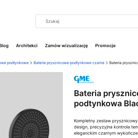
Blog
Architekci
Zamów wizualizację
Promocje
cowe podtynkowe
Baterie prysznicowe podtynkowe czarne
Bateria pryszni
Bateria pryszni
podtynkowa Bla
Kompletny zestaw prysznicowy
design, precyzyjna kontrola te
eleganckim czarnym wykończen