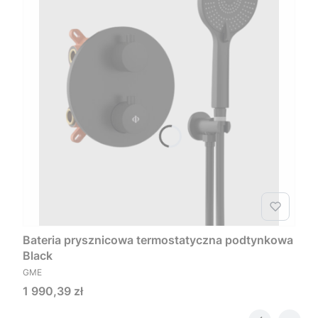
Bateria prysznicowa termostatyczna podtynkowa
Black
PRODUCENT
GME
Cena
1 990,39 zł