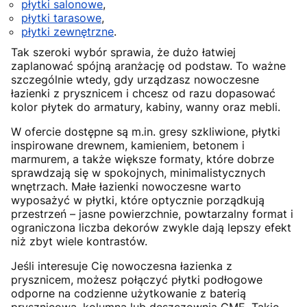
płytki salonowe
,
płytki tarasowe
,
płytki zewnętrzne
.
Tak szeroki wybór sprawia, że dużo łatwiej
zaplanować spójną aranżację od podstaw. To ważne
szczególnie wtedy, gdy urządzasz nowoczesne
łazienki z prysznicem i chcesz od razu dopasować
kolor płytek do armatury, kabiny, wanny oraz mebli.
W ofercie dostępne są m.in. gresy szkliwione, płytki
inspirowane drewnem, kamieniem, betonem i
marmurem, a także większe formaty, które dobrze
sprawdzają się w spokojnych, minimalistycznych
wnętrzach. Małe łazienki nowoczesne warto
wyposażyć w płytki, które optycznie porządkują
przestrzeń – jasne powierzchnie, powtarzalny format i
ograniczona liczba dekorów zwykle dają lepszy efekt
niż zbyt wiele kontrastów.
Jeśli interesuje Cię nowoczesna łazienka z
prysznicem, możesz połączyć płytki podłogowe
odporne na codzienne użytkowanie z baterią